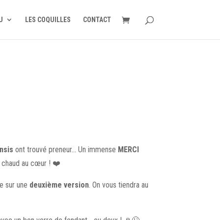
U
LES COQUILLES
CONTACT
nsis
ont trouvé preneur… Un immense
MERCI
 chaud au cœur ! ❤️
le sur une
deuxième version
. On vous tiendra au